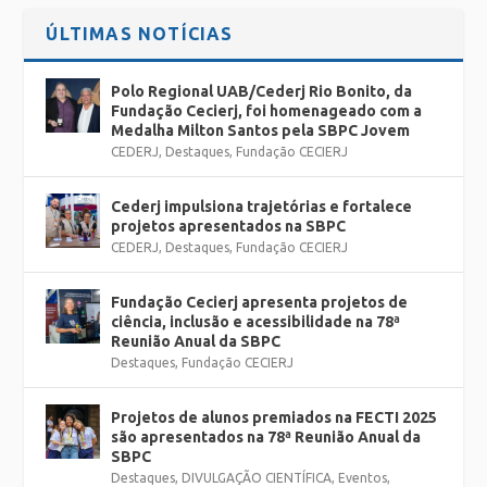
ÚLTIMAS NOTÍCIAS
Polo Regional UAB/Cederj Rio Bonito, da
Fundação Cecierj, foi homenageado com a
Medalha Milton Santos pela SBPC Jovem
CEDERJ
,
Destaques
,
Fundação CECIERJ
Cederj impulsiona trajetórias e fortalece
projetos apresentados na SBPC
CEDERJ
,
Destaques
,
Fundação CECIERJ
Fundação Cecierj apresenta projetos de
ciência, inclusão e acessibilidade na 78ª
Reunião Anual da SBPC
Destaques
,
Fundação CECIERJ
Projetos de alunos premiados na FECTI 2025
são apresentados na 78ª Reunião Anual da
SBPC
Destaques
,
DIVULGAÇÃO CIENTÍFICA
,
Eventos
,