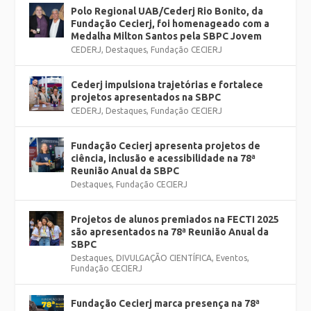
Polo Regional UAB/Cederj Rio Bonito, da
Fundação Cecierj, foi homenageado com a
Medalha Milton Santos pela SBPC Jovem
CEDERJ
,
Destaques
,
Fundação CECIERJ
Cederj impulsiona trajetórias e fortalece
projetos apresentados na SBPC
CEDERJ
,
Destaques
,
Fundação CECIERJ
Fundação Cecierj apresenta projetos de
ciência, inclusão e acessibilidade na 78ª
Reunião Anual da SBPC
Destaques
,
Fundação CECIERJ
Projetos de alunos premiados na FECTI 2025
são apresentados na 78ª Reunião Anual da
SBPC
Destaques
,
DIVULGAÇÃO CIENTÍFICA
,
Eventos
,
Fundação CECIERJ
Fundação Cecierj marca presença na 78ª