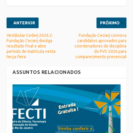
ANTERIOR
PRÓXIMO
Vestibular Cederj 2026.2:
Fundação Cecierj convoca
Fundação Cecierj divulga
candidatos aprovados para
resultado final e abre
coordenadores de disciplina
período de matrícula nesta
do PVS 2026 para
terça-feira
comparecimento presencial
ASSUNTOS RELACIONADOS