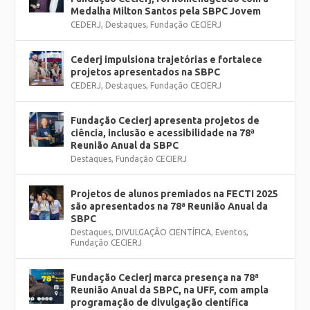
Medalha Milton Santos pela SBPC Jovem
CEDERJ
,
Destaques
,
Fundação CECIERJ
Cederj impulsiona trajetórias e fortalece
projetos apresentados na SBPC
CEDERJ
,
Destaques
,
Fundação CECIERJ
Fundação Cecierj apresenta projetos de
ciência, inclusão e acessibilidade na 78ª
Reunião Anual da SBPC
Destaques
,
Fundação CECIERJ
Projetos de alunos premiados na FECTI 2025
são apresentados na 78ª Reunião Anual da
SBPC
Destaques
,
DIVULGAÇÃO CIENTÍFICA
,
Eventos
,
Fundação CECIERJ
Fundação Cecierj marca presença na 78ª
Reunião Anual da SBPC, na UFF, com ampla
programação de divulgação científica