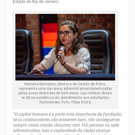
Estado do Rio de Janeiro.
Mariana Bernstein, diretora de Gestão de Polos,
representa uma das áreas administrativas beneficiadas
pelas novas diretrizes de bem-estar, cujo reflexo direto
se dá na excelência do atendimento aos estudantes
fluminenses. Foto: Filipe Dutra
“O capital humano é a parte mais importante da Fundação.
Se os colaboradores não estiverem bem, não conseguimos
cumprir nossa missão. Atuamos com 350 pessoas na sede
administrativa, mas a capilaridade da Cecierj alcança