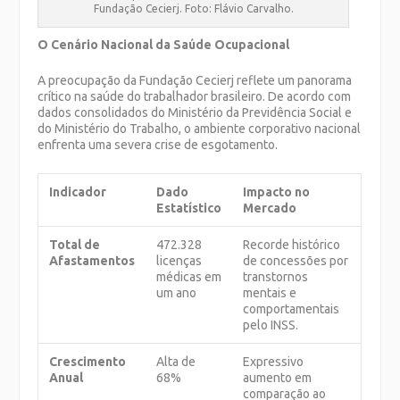
Fundação Cecierj. Foto: Flávio Carvalho.
O Cenário Nacional da Saúde Ocupacional
A preocupação da Fundação Cecierj reflete um panorama
crítico na saúde do trabalhador brasileiro. De acordo com
dados consolidados do Ministério da Previdência Social e
do Ministério do Trabalho, o ambiente corporativo nacional
enfrenta uma severa crise de esgotamento.
Indicador
Dado
Impacto no
Estatístico
Mercado
Total de
472.328
Recorde histórico
Afastamentos
licenças
de concessões por
médicas em
transtornos
um ano
mentais e
comportamentais
pelo INSS.
Crescimento
Alta de
Expressivo
Anual
68%
aumento em
comparação ao