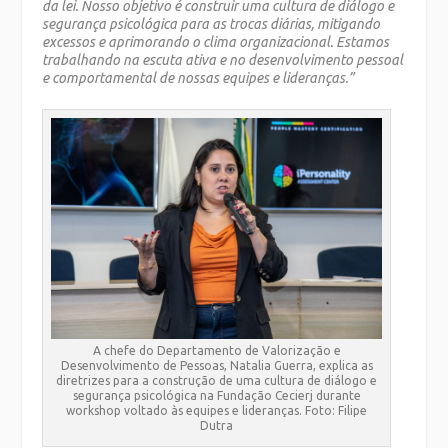
da lei. Nosso objetivo é construir uma cultura de diálogo e
segurança psicológica para as trocas diárias, mitigando
excessos e aprimorando o clima organizacional. Estamos
trabalhando na escuta ativa e no desenvolvimento pessoal
e comportamental de nossas equipes e lideranças.”
A chefe do Departamento de Valorização e
Desenvolvimento de Pessoas, Natalia Guerra, explica as
diretrizes para a construção de uma cultura de diálogo e
segurança psicológica na Fundação Cecierj durante
workshop voltado às equipes e lideranças. Foto: Filipe
Dutra