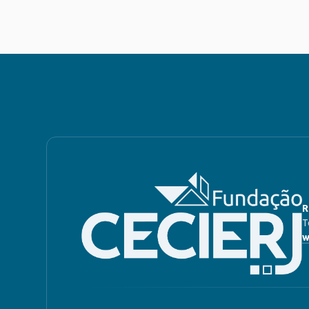
R
T
w