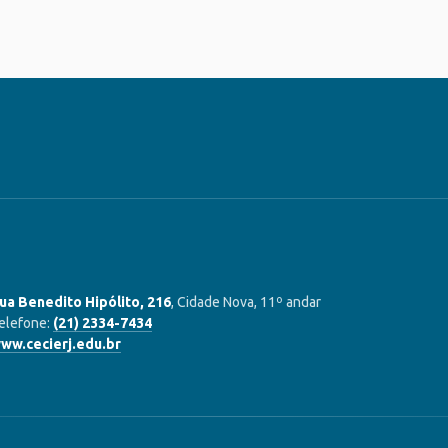
ua Benedito Hipólito, 216
, Cidade Nova, 11º andar
elefone:
(21) 2334-7434
ww.cecierj.edu.br