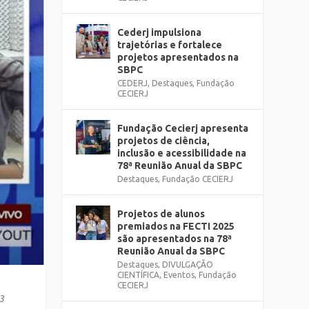
Cederj impulsiona
trajetórias e fortalece
projetos apresentados na
SBPC
CEDERJ
,
Destaques
,
Fundação
CECIERJ
Fundação Cecierj apresenta
projetos de ciência,
inclusão e acessibilidade na
78ª Reunião Anual da SBPC
Destaques
,
Fundação CECIERJ
Projetos de alunos
premiados na FECTI 2025
são apresentados na 78ª
Reunião Anual da SBPC
Destaques
,
DIVULGAÇÃO
CIENTÍFICA
,
Eventos
,
Fundação
CECIERJ
23