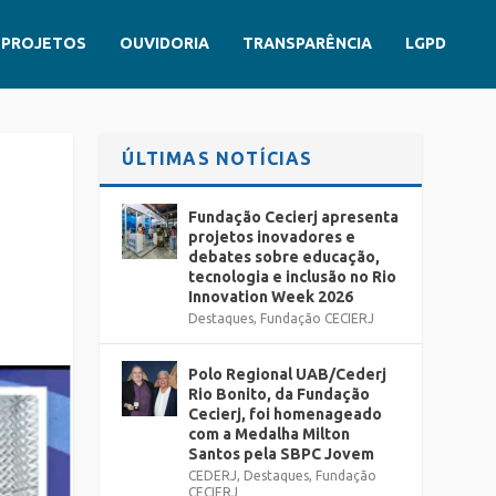
PROJETOS
OUVIDORIA
TRANSPARÊNCIA
LGPD
ÚLTIMAS NOTÍCIAS
Fundação Cecierj apresenta
projetos inovadores e
debates sobre educação,
tecnologia e inclusão no Rio
Innovation Week 2026
Destaques
,
Fundação CECIERJ
Polo Regional UAB/Cederj
Rio Bonito, da Fundação
Cecierj, foi homenageado
com a Medalha Milton
Santos pela SBPC Jovem
CEDERJ
,
Destaques
,
Fundação
CECIERJ