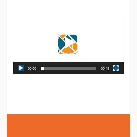
Tocador
de
vídeo
00:00
00:45