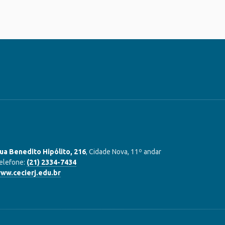
ua Benedito Hipólito, 216
, Cidade Nova, 11º andar
elefone:
(21) 2334-7434
ww.cecierj.edu.br