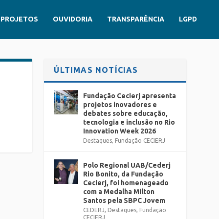
PROJETOS
OUVIDORIA
TRANSPARÊNCIA
LGPD
ÚLTIMAS NOTÍCIAS
Fundação Cecierj apresenta
projetos inovadores e
debates sobre educação,
tecnologia e inclusão no Rio
Innovation Week 2026
Destaques
,
Fundação CECIERJ
Polo Regional UAB/Cederj
Rio Bonito, da Fundação
Cecierj, foi homenageado
com a Medalha Milton
Santos pela SBPC Jovem
CEDERJ
,
Destaques
,
Fundação
CECIERJ