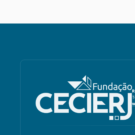
R
T
w