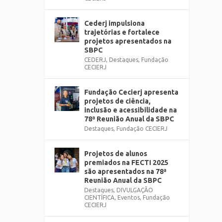
Cederj impulsiona
trajetórias e fortalece
projetos apresentados na
SBPC
CEDERJ
,
Destaques
,
Fundação
CECIERJ
Fundação Cecierj apresenta
projetos de ciência,
inclusão e acessibilidade na
78ª Reunião Anual da SBPC
Destaques
,
Fundação CECIERJ
Projetos de alunos
premiados na FECTI 2025
são apresentados na 78ª
Reunião Anual da SBPC
Destaques
,
DIVULGAÇÃO
CIENTÍFICA
,
Eventos
,
Fundação
CECIERJ