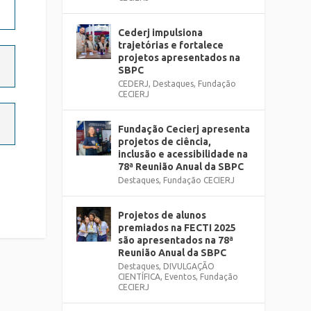
Cederj impulsiona
trajetórias e fortalece
projetos apresentados na
SBPC
CEDERJ
,
Destaques
,
Fundação
CECIERJ
Fundação Cecierj apresenta
projetos de ciência,
inclusão e acessibilidade na
78ª Reunião Anual da SBPC
Destaques
,
Fundação CECIERJ
Projetos de alunos
premiados na FECTI 2025
são apresentados na 78ª
Reunião Anual da SBPC
Destaques
,
DIVULGAÇÃO
CIENTÍFICA
,
Eventos
,
Fundação
CECIERJ