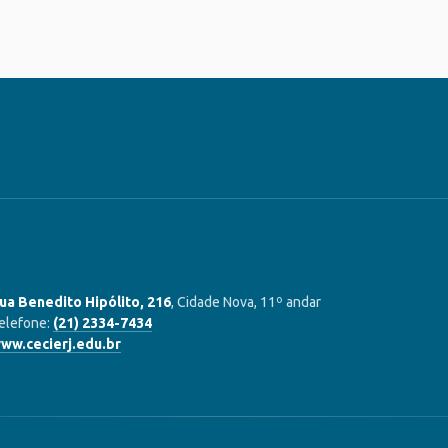
ua Benedito Hipólito, 216
, Cidade Nova, 11º andar
elefone:
(21) 2334-7434
ww.cecierj.edu.br