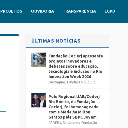
PROJETOS
OUVIDORIA
TRANSPARÊNCIA
LGPD
ÚLTIMAS NOTÍCIAS
Fundação Cecierj apresenta
projetos inovadores e
debates sobre educação,
tecnologia e inclusão no Rio
Innovation Week 2026
Destaques
,
Fundação CECIERJ
Polo Regional UAB/Cederj
Rio Bonito, da Fundação
Cecierj, foi homenageado
com a Medalha Milton
Santos pela SBPC Jovem
CEDERJ
,
Destaques
,
Fundação
CECIERJ