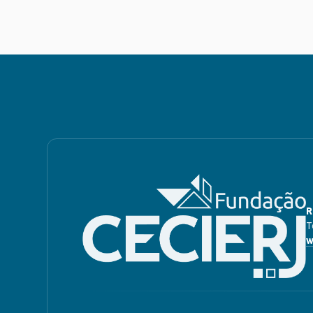
R
T
w