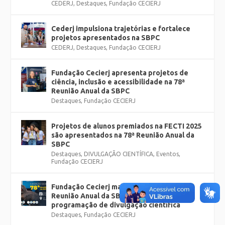
CEDERJ
,
Destaques
,
Fundação CECIERJ
Cederj impulsiona trajetórias e fortalece
projetos apresentados na SBPC
CEDERJ
,
Destaques
,
Fundação CECIERJ
Fundação Cecierj apresenta projetos de
ciência, inclusão e acessibilidade na 78ª
Reunião Anual da SBPC
Destaques
,
Fundação CECIERJ
Projetos de alunos premiados na FECTI 2025
são apresentados na 78ª Reunião Anual da
SBPC
Destaques
,
DIVULGAÇÃO CIENTÍFICA
,
Eventos
,
Fundação CECIERJ
Fundação Cecierj marca presença na 78ª
Reunião Anual da SBPC, na UFF, com ampla
programação de divulgação científica
Destaques
,
Fundação CECIERJ