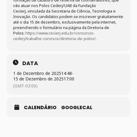
formação de cadastro de reserva de coordenadores, que
vão atuar nos Polos Cederj/UAB da Fundação
Cecierj, vinculada da Secretaria de Ciência, Tecnologia e
Inovação. Os candidatos podem se inscrever gratuitamente
até o dia 15 de dezembro, exclusivamente pela internet,
preenchendo o formulário na página da Diretoria de
Polos:
https://www.cecierj.edu.br/consorcio-
cederj/trabalhe-conosco/diretoria-de-polos/
.
DATA
1 de Dezembro de 2025
14:48
-
15 de Dezembro de 2025
17:00
(GMT-03:00)
CALENDÁRIO
GOOGLECAL