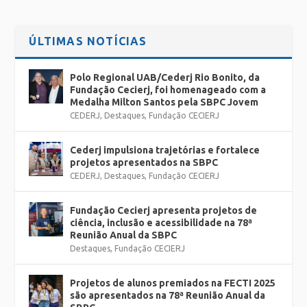
ÚLTIMAS NOTÍCIAS
Polo Regional UAB/Cederj Rio Bonito, da
Fundação Cecierj, foi homenageado com a
Medalha Milton Santos pela SBPC Jovem
CEDERJ
,
Destaques
,
Fundação CECIERJ
Cederj impulsiona trajetórias e fortalece
projetos apresentados na SBPC
CEDERJ
,
Destaques
,
Fundação CECIERJ
Fundação Cecierj apresenta projetos de
ciência, inclusão e acessibilidade na 78ª
Reunião Anual da SBPC
Destaques
,
Fundação CECIERJ
Projetos de alunos premiados na FECTI 2025
são apresentados na 78ª Reunião Anual da