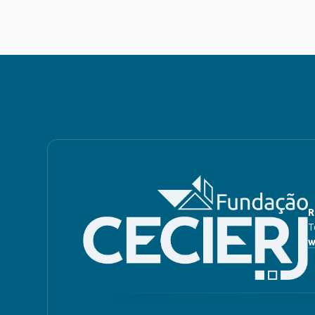
R
T
w