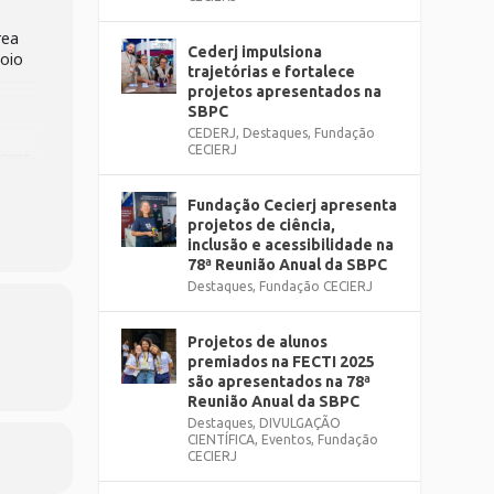
rea
Cederj impulsiona
poio
trajetórias e fortalece
projetos apresentados na
SBPC
CEDERJ
,
Destaques
,
Fundação
CECIERJ
ores-
Fundação Cecierj apresenta
projetos de ciência,
inclusão e acessibilidade na
78ª Reunião Anual da SBPC
Destaques
,
Fundação CECIERJ
Projetos de alunos
premiados na FECTI 2025
são apresentados na 78ª
Reunião Anual da SBPC
Destaques
,
DIVULGAÇÃO
CIENTÍFICA
,
Eventos
,
Fundação
CECIERJ