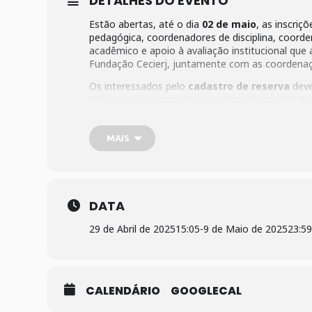
DETALHES DO EVENTO
Estão abertas, até o dia
02 de maio
, as inscri
pedagógica, coordenadores de disciplina, coorde
acadêmico e apoio à avaliação institucional que 
Fundação Cecierj, juntamente com as coordenaç
Os interessados pelo
cadastro de reserva
dever
https://www.cecierj.edu.br/consorcio-cederj/tra
de-disciplinas-tutoria-coordenadores-de-area-p
MAIS
DATA
29 de Abril de 2025
15:05
-
9 de Maio de 2025
23:5
CALENDÁRIO
GOOGLECAL