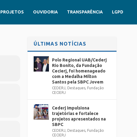
PROJETOS
OUVIDORIA
TRANSPARÊNCIA
LGPD
ÚLTIMAS NOTÍCIAS
Polo Regional UAB/Cederj
Rio Bonito, da Fundação
Cecierj, foi homenageado
com a Medalha Milton
Santos pela SBPC Jovem
CEDERJ
,
Destaques
,
Fundação
CECIERJ
Cederj impulsiona
trajetórias e fortalece
projetos apresentados na
SBPC
CEDERJ
,
Destaques
,
Fundação
CECIERJ