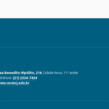
ua Benedito Hipólito, 216
, Cidade Nova, 11º andar
elefone:
(21) 2334-7434
ww.cecierj.edu.br