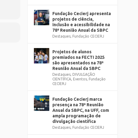
Fundação Cecierj apresenta
projetos de ciência,
inclusão e acessibilidade na
78ª Reunião Anual da SBPC
Destaques
,
Fundação CECIERJ
Projetos de alunos
premiados na FECTI 2025
são apresentados na 78ª
Reunião Anual da SBPC
Destaques
,
DIVULGAÇÃO
CIENTÍFICA
,
Eventos
,
Fundação
CECIERJ
Fundação Cecierj marca
presença na 78ª Reunião
Anual da SBPC, na UFF, com
ampla programação de
divulgação científica
Destaques
,
Fundação CECIERJ