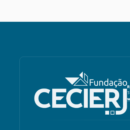
R
T
w