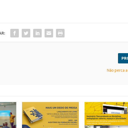
AR:
PR
Não perca a