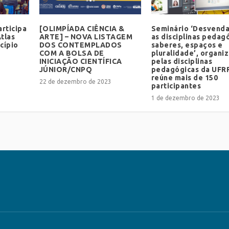
rticipa
[OLIMPÍADA CIÊNCIA &
Seminário ‘Desvend
tlas
ARTE] – NOVA LISTAGEM
as disciplinas pedag
cípio
DOS CONTEMPLADOS
saberes, espaços e
COM A BOLSA DE
pluralidade’, organi
INICIAÇÃO CIENTÍFICA
pelas disciplinas
JÚNIOR/CNPQ
pedagógicas da UFR
reúne mais de 150
22 de dezembro de 2023
participantes
1 de dezembro de 2023