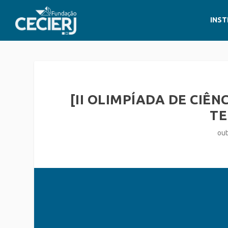
INST
[II OLIMPÍADA DE CIÊN
TE
out