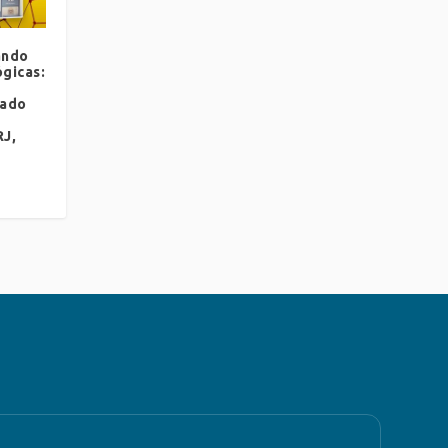
ando
ógicas:
zado
RJ,