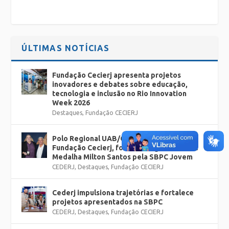
ÚLTIMAS NOTÍCIAS
Fundação Cecierj apresenta projetos
inovadores e debates sobre educação,
tecnologia e inclusão no Rio Innovation
Week 2026
Destaques
,
Fundação CECIERJ
Polo Regional UAB/Cederj Rio Bonito, da
Fundação Cecierj, foi homenageado com a
Medalha Milton Santos pela SBPC Jovem
CEDERJ
,
Destaques
,
Fundação CECIERJ
Cederj impulsiona trajetórias e fortalece
projetos apresentados na SBPC
CEDERJ
,
Destaques
,
Fundação CECIERJ