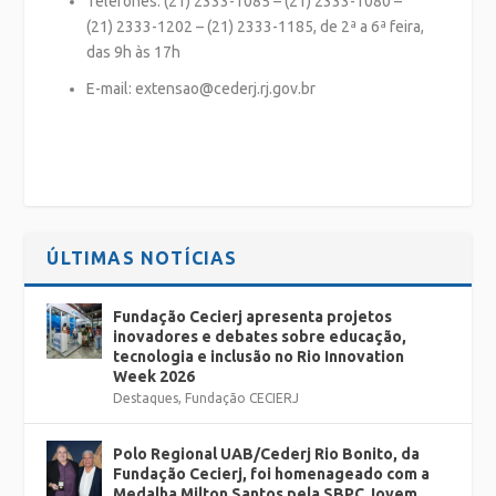
Telefones: (21) 2333-1085 – (21) 2333-1080 –
(21) 2333-1202 – (21) 2333-1185, de 2ª a 6ª feira,
das 9h às 17h
E-mail: extensao@cederj.rj.gov.br
ÚLTIMAS NOTÍCIAS
Fundação Cecierj apresenta projetos
inovadores e debates sobre educação,
tecnologia e inclusão no Rio Innovation
Week 2026
Destaques
,
Fundação CECIERJ
Polo Regional UAB/Cederj Rio Bonito, da
Fundação Cecierj, foi homenageado com a
Medalha Milton Santos pela SBPC Jovem