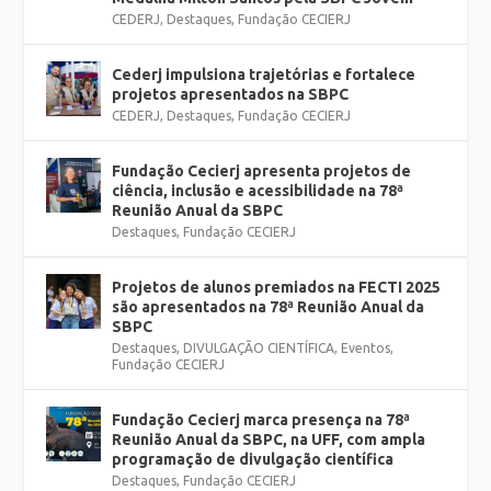
CEDERJ
,
Destaques
,
Fundação CECIERJ
Cederj impulsiona trajetórias e fortalece
projetos apresentados na SBPC
CEDERJ
,
Destaques
,
Fundação CECIERJ
Fundação Cecierj apresenta projetos de
ciência, inclusão e acessibilidade na 78ª
Reunião Anual da SBPC
Destaques
,
Fundação CECIERJ
Projetos de alunos premiados na FECTI 2025
são apresentados na 78ª Reunião Anual da
SBPC
Destaques
,
DIVULGAÇÃO CIENTÍFICA
,
Eventos
,
Fundação CECIERJ
Fundação Cecierj marca presença na 78ª
Reunião Anual da SBPC, na UFF, com ampla
programação de divulgação científica
Destaques
,
Fundação CECIERJ