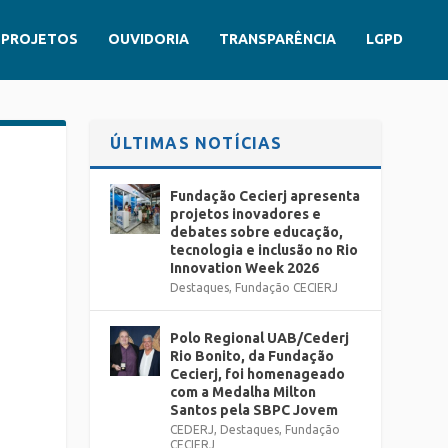
PROJETOS
OUVIDORIA
TRANSPARÊNCIA
LGPD
ÚLTIMAS NOTÍCIAS
Fundação Cecierj apresenta
projetos inovadores e
debates sobre educação,
tecnologia e inclusão no Rio
Innovation Week 2026
Destaques
,
Fundação CECIERJ
Polo Regional UAB/Cederj
Rio Bonito, da Fundação
Cecierj, foi homenageado
com a Medalha Milton
Santos pela SBPC Jovem
CEDERJ
,
Destaques
,
Fundação
CECIERJ