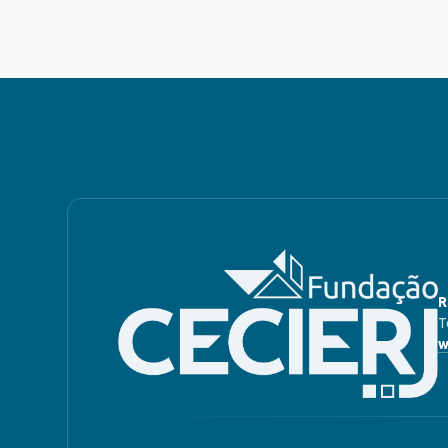
R
T
w