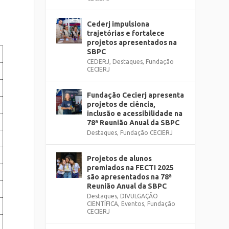
Cederj impulsiona
trajetórias e fortalece
projetos apresentados na
SBPC
CEDERJ
,
Destaques
,
Fundação
CECIERJ
Fundação Cecierj apresenta
projetos de ciência,
inclusão e acessibilidade na
78ª Reunião Anual da SBPC
Destaques
,
Fundação CECIERJ
Projetos de alunos
premiados na FECTI 2025
são apresentados na 78ª
Reunião Anual da SBPC
Destaques
,
DIVULGAÇÃO
CIENTÍFICA
,
Eventos
,
Fundação
CECIERJ