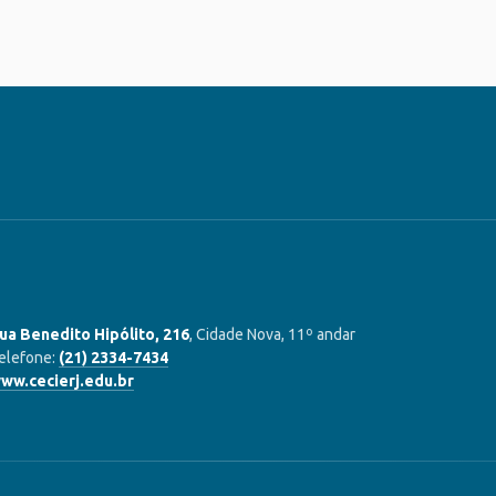
ua Benedito Hipólito, 216
, Cidade Nova, 11º andar
elefone:
(21) 2334-7434
ww.cecierj.edu.br