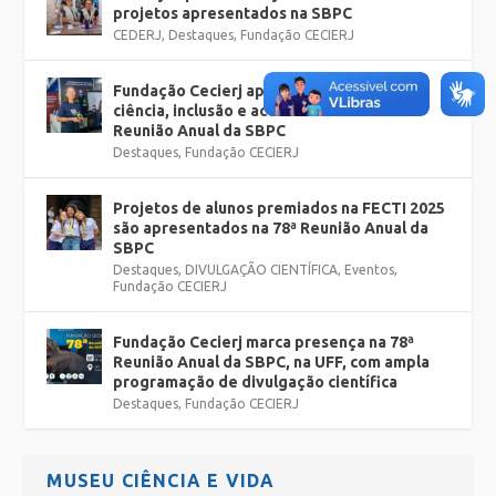
projetos apresentados na SBPC
CEDERJ
,
Destaques
,
Fundação CECIERJ
Fundação Cecierj apresenta projetos de
ciência, inclusão e acessibilidade na 78ª
Reunião Anual da SBPC
Destaques
,
Fundação CECIERJ
Projetos de alunos premiados na FECTI 2025
são apresentados na 78ª Reunião Anual da
SBPC
Destaques
,
DIVULGAÇÃO CIENTÍFICA
,
Eventos
,
Fundação CECIERJ
Fundação Cecierj marca presença na 78ª
Reunião Anual da SBPC, na UFF, com ampla
programação de divulgação científica
Destaques
,
Fundação CECIERJ
MUSEU CIÊNCIA E VIDA