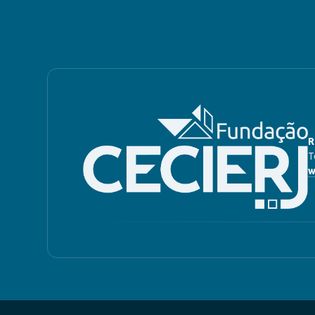
R
T
w