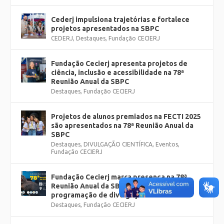
Cederj impulsiona trajetórias e fortalece
projetos apresentados na SBPC
CEDERJ
,
Destaques
,
Fundação CECIERJ
Fundação Cecierj apresenta projetos de
ciência, inclusão e acessibilidade na 78ª
Reunião Anual da SBPC
Destaques
,
Fundação CECIERJ
Projetos de alunos premiados na FECTI 2025
são apresentados na 78ª Reunião Anual da
SBPC
Destaques
,
DIVULGAÇÃO CIENTÍFICA
,
Eventos
,
Fundação CECIERJ
Fundação Cecierj marca presença na 78ª
Reunião Anual da SBPC, na UFF, com ampla
programação de divulgação científica
Destaques
,
Fundação CECIERJ