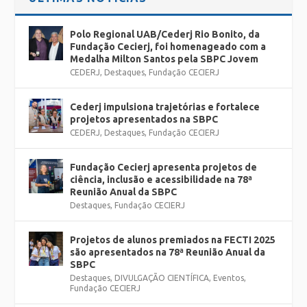
Polo Regional UAB/Cederj Rio Bonito, da
Fundação Cecierj, foi homenageado com a
Medalha Milton Santos pela SBPC Jovem
CEDERJ
,
Destaques
,
Fundação CECIERJ
Cederj impulsiona trajetórias e fortalece
projetos apresentados na SBPC
CEDERJ
,
Destaques
,
Fundação CECIERJ
Fundação Cecierj apresenta projetos de
ciência, inclusão e acessibilidade na 78ª
Reunião Anual da SBPC
Destaques
,
Fundação CECIERJ
Projetos de alunos premiados na FECTI 2025
são apresentados na 78ª Reunião Anual da
SBPC
Destaques
,
DIVULGAÇÃO CIENTÍFICA
,
Eventos
,
Fundação CECIERJ