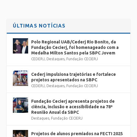
Entrada gratuita
Faixa etária: ver classificação indicativa para cada atividade
na programação
ÚLTIMAS NOTÍCIAS
Polo Regional UAB/Cederj Rio Bonito, da
Fundação Cecierj, foi homenageado com a
Medalha Milton Santos pela SBPC Jovem
CEDERJ
,
Destaques
,
Fundação CECIERJ
Cederj impulsiona trajetórias e fortalece
projetos apresentados na SBPC
CEDERJ
,
Destaques
,
Fundação CECIERJ
Fundação Cecierj apresenta projetos de
ciência, inclusão e acessibilidade na 78ª
Reunião Anual da SBPC
Destaques
,
Fundação CECIERJ
Projetos de alunos premiados na FECTI 2025