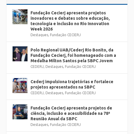
Fundação Cecierj apresenta projetos
inovadores e debates sobre educação,
tecnologia e inclusão no Rio Innovation
Week 2026
Destaques
,
Fundação CECIERJ
Polo Regional UAB/Cederj Rio Bonito, da
Fundação Cecierj, foi homenageado com a
Medalha Milton Santos pela SBPC Jovem
CEDERJ
,
Destaques
,
Fundação CECIERJ
Cederj impulsiona trajetórias e fortalece
projetos apresentados na SBPC
CEDERJ
,
Destaques
,
Fundação CECIERJ
Fundação Cecierj apresenta projetos de
ciência, inclusão e acessibilidade na 78ª
Reunião Anual da SBPC
Destaques
,
Fundação CECIERJ