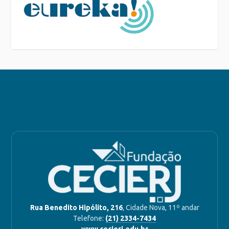
Rua Benedito Hipólito, 216
, Cidade Nova, 11º andar
Telefone:
(21) 2334-7434
www.cecierj.edu.br