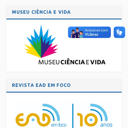
principalmente, no município do Rio de Janeiro, incluindo
ações pontuais em outras localidades.
MUSEU CIÊNCIA E VIDA
Todas as informações sobre este processo seletivo estão
disponíveis no site da Fundação Cecierj
em
https://www.cecierj.edu.br/divulgacao-
cientifica/trabalhe-conosco
.
REVISTA EAD EM FOCO