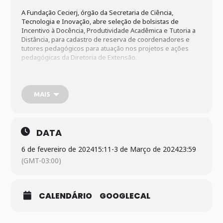
A Fundação Cecierj, órgão da Secretaria de Ciência,
Tecnologia e Inovação, abre seleção de bolsistas de
Incentivo à Docência, Produtividade Acadêmica e Tutoria a
Distância, para cadastro de reserva de coordenadores e
tutores pedagógicos para atuação nos projetos e ações
pedagógicas da Diretoria de Extensão.
As inscrições são gratuitas e devem ser feitas
exclusivamente via internet, com o preenchimento do
formulário de inscrição na página da Diretoria de Extensão
MAIS
(
https://www.cecierj.edu.br/extensao
, no link Trabalhe
Conosco), no período de 6 de fevereiro a 3 de março de
2024.
DATA
O processo seletivo será realizado em duas fases: a
primeira, classificatória e eliminatória, consiste na análise
6 de fevereiro de 2024
15:11
-
3 de Março de 2024
23:59
dos documentos enviados pelo candidato. A segunda,
classificatória, será realizada com entrevistas dos
(GMT-03:00)
candidatos classificados na primeira.
O candidato deve estar atento ao cronograma (Quadro II do
edital), porque o não comparecimento à entrevista no local,
CALENDÁRIO
GOOGLECAL
na data e no horário indicados na convocação implica a
desclassificação do candidato.