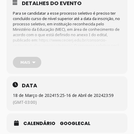
DETALHES DO EVENTO
Para se candidatar a esse processo seletivo é preciso ter
concluído curso de nível superior até a data da inscrição, no
processo seletivo, em instituição reconhecida pelo
Ministério da Educação (MEC), em área de conhecimento de
acordo com o que está definido no anexo I do edital,
publicado em:
https://www.cecierj.edu.br/consorcio-
cederj/trabalhe-conosco/tutoria/
. O processo seletivo será
válido por 12 meses, podendo ser prorrogado, uma única
vez, por igual período, a critério da Fundação Cecierj.
MAIS
DATA
18 de Março de 2024
15:25
-
16 de Abril de 2024
23:59
(GMT-03:00)
CALENDÁRIO
GOOGLECAL