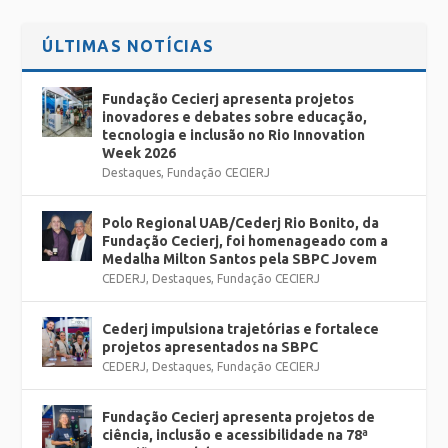
ÚLTIMAS NOTÍCIAS
Fundação Cecierj apresenta projetos
inovadores e debates sobre educação,
tecnologia e inclusão no Rio Innovation
Week 2026
Destaques
,
Fundação CECIERJ
Polo Regional UAB/Cederj Rio Bonito, da
Fundação Cecierj, foi homenageado com a
Medalha Milton Santos pela SBPC Jovem
CEDERJ
,
Destaques
,
Fundação CECIERJ
Cederj impulsiona trajetórias e fortalece
projetos apresentados na SBPC
CEDERJ
,
Destaques
,
Fundação CECIERJ
Fundação Cecierj apresenta projetos de
ciência, inclusão e acessibilidade na 78ª