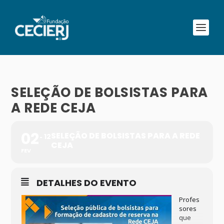
SELEÇÃO DE BOLSISTAS PARA
A REDE CEJA
02
SELEÇÃO DE BOLSISTAS PARA A REDE
12
CEJA
FEV
DETALHES DO EVENTO
Profes
sores
que