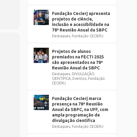
Fundação Cecierj apresenta
projetos de ciência,
inclusão e acessibilidade na
78ª Reunião Anual da SBPC
Destaques
,
Fundação CECIERJ
Projetos de alunos
premiados na FECTI 2025
são apresentados na 78ª
Reunião Anual da SBPC
Destaques
,
DIVULGAÇÃO
CIENTÍFICA
,
Eventos
,
Fundação
CECIERJ
Fundação Cecierj marca
presença na 78ª Reunião
Anual da SBPC, na UFF, com
ampla programação de
divulgação científica
Destaques
,
Fundação CECIERJ