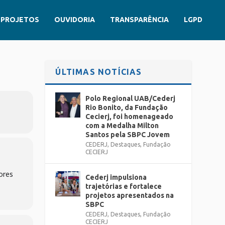
PROJETOS
OUVIDORIA
TRANSPARÊNCIA
LGPD
ÚLTIMAS NOTÍCIAS
Polo Regional UAB/Cederj
Rio Bonito, da Fundação
Cecierj, foi homenageado
com a Medalha Milton
Santos pela SBPC Jovem
CEDERJ
,
Destaques
,
Fundação
CECIERJ
ores
Cederj impulsiona
trajetórias e fortalece
projetos apresentados na
SBPC
CEDERJ
,
Destaques
,
Fundação
CECIERJ