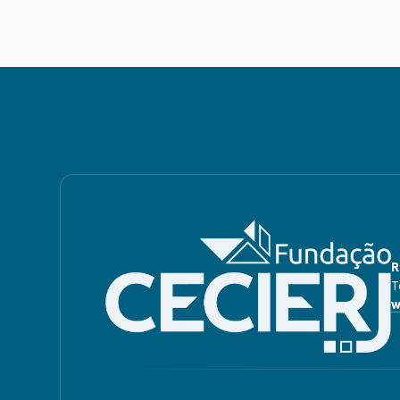
R
T
w