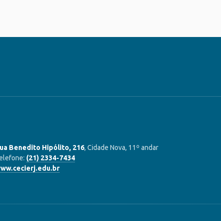
ua Benedito Hipólito, 216
, Cidade Nova, 11º andar
elefone:
(21) 2334-7434
ww.cecierj.edu.br