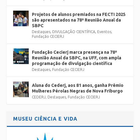
Projetos de alunos premiados na FECTI 2025
são apresentados na 78ª Reunião Anual da
SBPC
Destaques
,
DIVULGAÇÃO CIENTÍFICA
,
Eventos
,
Fundação CECIERJ
Fundação Cecierj marca presença na 78ª
Reunião Anual da SBPC, na UFF, com ampla
programação de divulgação científica
Destaques
,
Fundação CECIERJ
Aluna do Cederj, aos 81 anos, ganha Prêmio
Mulheres Pérolas Negras de Nova Friburgo
CEDERJ
,
Destaques
,
Fundação CECIERJ
MUSEU CIÊNCIA E VIDA