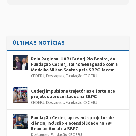
ÚLTIMAS NOTÍCIAS
Polo Regional UAB/Cederj Rio Bonito, da
Fundação Cecierj, foi homenageado com a
Medalha Milton Santos pela SBPC Jovem
CEDERJ
,
Destaques
,
Fundação CECIERJ
Cederj impulsiona trajetórias e fortalece
projetos apresentados na SBPC
CEDERJ
,
Destaques
,
Fundação CECIERJ
Fundação Cecierj apresenta projetos de
ciência, inclusão e acessibilidade na 78ª
Reunião Anual da SBPC
Destaques
,
Fundação CECIERJ