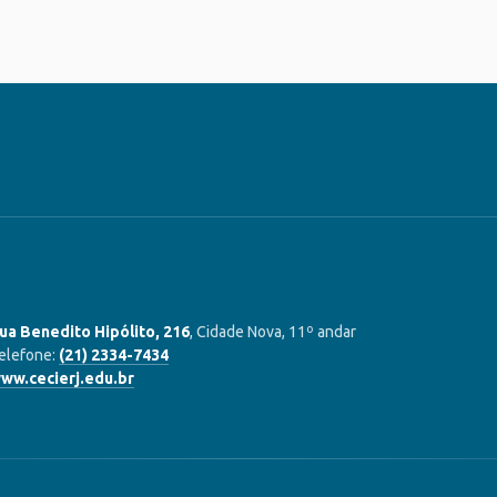
ua Benedito Hipólito, 216
, Cidade Nova, 11º andar
elefone:
(21) 2334-7434
ww.cecierj.edu.br