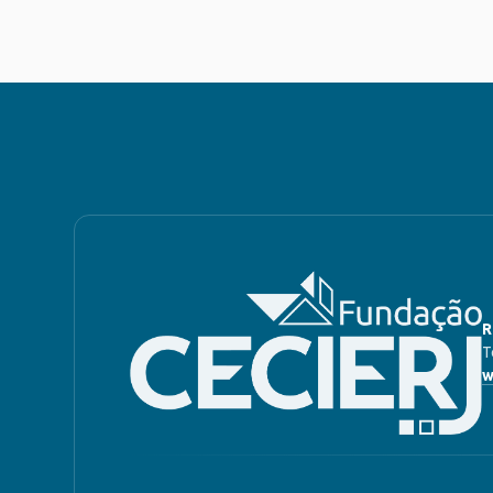
R
T
w