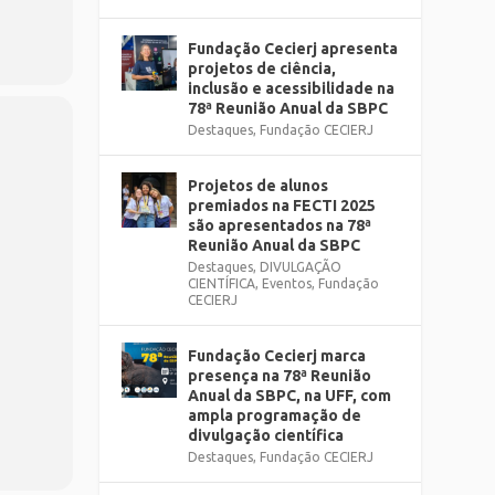
Fundação Cecierj apresenta
projetos de ciência,
inclusão e acessibilidade na
78ª Reunião Anual da SBPC
Destaques
,
Fundação CECIERJ
Projetos de alunos
premiados na FECTI 2025
são apresentados na 78ª
Reunião Anual da SBPC
Destaques
,
DIVULGAÇÃO
CIENTÍFICA
,
Eventos
,
Fundação
CECIERJ
Fundação Cecierj marca
presença na 78ª Reunião
Anual da SBPC, na UFF, com
ampla programação de
divulgação científica
Destaques
,
Fundação CECIERJ