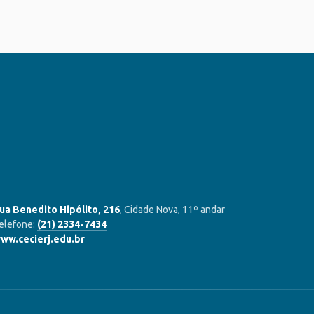
ua Benedito Hipólito, 216
, Cidade Nova, 11º andar
elefone:
(21) 2334-7434
ww.cecierj.edu.br