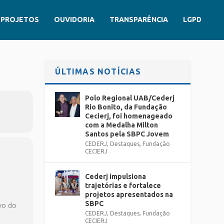
PROJETOS
OUVIDORIA
TRANSPARÊNCIA
LGPD
ÚLTIMAS NOTÍCIAS
Polo Regional UAB/Cederj
Rio Bonito, da Fundação
Cecierj, foi homenageado
com a Medalha Milton
Santos pela SBPC Jovem
CEDERJ
,
Destaques
,
Fundação
CECIERJ
Cederj impulsiona
trajetórias e fortalece
projetos apresentados na
SBPC
ivo do
CEDERJ
,
Destaques
,
Fundação
CECIERJ