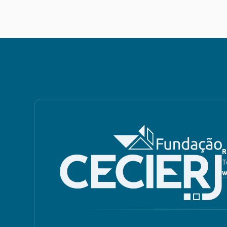
R
T
w