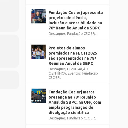
0h às
Fundação Cecierj apresenta
projetos de ciência,
inclusão e acessibilidade na
78ª Reunião Anual da SBPC
Destaques
,
Fundação CECIERJ
Projetos de alunos
premiados na FECTI 2025
são apresentados na 78ª
Reunião Anual da SBPC
Destaques
,
DIVULGAÇÃO
CIENTÍFICA
,
Eventos
,
Fundação
CECIERJ
Fundação Cecierj marca
presença na 78ª Reunião
Anual da SBPC, na UFF, com
ampla programação de
divulgação científica
Destaques
,
Fundação CECIERJ