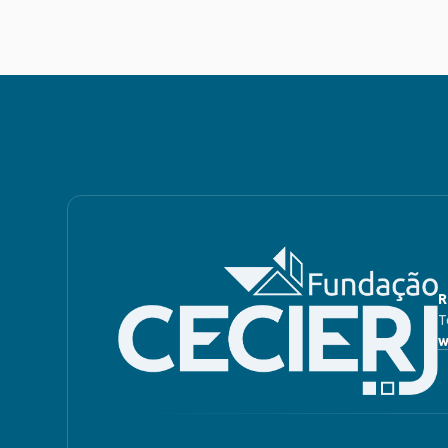
R
T
w