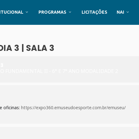
ITUCIONAL
PROGRAMAS
LICITAÇÕES
NAI
A 3 | SALA 3
 3
NO FUNDAMENTAL II - 6° E 7° ANO MODALIDADE 2
e oficinas:
https://expo360.emuseudoesporte.com.br/emuseu/