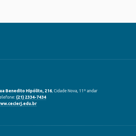
ua Benedito Hipólito, 216
, Cidade Nova, 11º andar
elefone:
(21) 2334-7434
ww.cecierj.edu.br