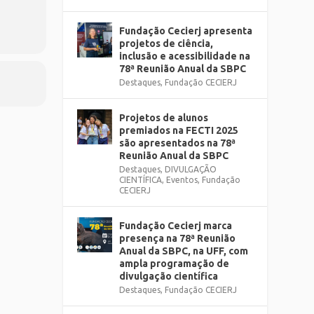
Fundação Cecierj apresenta
projetos de ciência,
inclusão e acessibilidade na
78ª Reunião Anual da SBPC
Destaques
,
Fundação CECIERJ
Projetos de alunos
premiados na FECTI 2025
são apresentados na 78ª
Reunião Anual da SBPC
Destaques
,
DIVULGAÇÃO
CIENTÍFICA
,
Eventos
,
Fundação
CECIERJ
Fundação Cecierj marca
presença na 78ª Reunião
Anual da SBPC, na UFF, com
ampla programação de
divulgação científica
Destaques
,
Fundação CECIERJ