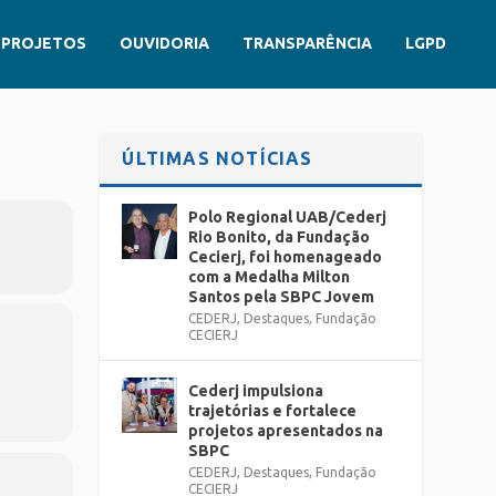
PROJETOS
OUVIDORIA
TRANSPARÊNCIA
LGPD
ÚLTIMAS NOTÍCIAS
Polo Regional UAB/Cederj
Rio Bonito, da Fundação
Cecierj, foi homenageado
com a Medalha Milton
Santos pela SBPC Jovem
CEDERJ
,
Destaques
,
Fundação
CECIERJ
Cederj impulsiona
trajetórias e fortalece
projetos apresentados na
SBPC
CEDERJ
,
Destaques
,
Fundação
CECIERJ