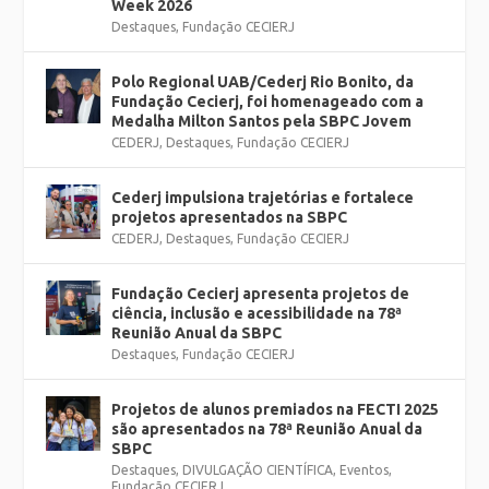
Week 2026
Destaques
,
Fundação CECIERJ
Polo Regional UAB/Cederj Rio Bonito, da
Fundação Cecierj, foi homenageado com a
Medalha Milton Santos pela SBPC Jovem
CEDERJ
,
Destaques
,
Fundação CECIERJ
Cederj impulsiona trajetórias e fortalece
projetos apresentados na SBPC
CEDERJ
,
Destaques
,
Fundação CECIERJ
Fundação Cecierj apresenta projetos de
ciência, inclusão e acessibilidade na 78ª
Reunião Anual da SBPC
Destaques
,
Fundação CECIERJ
Projetos de alunos premiados na FECTI 2025
são apresentados na 78ª Reunião Anual da
SBPC
Destaques
,
DIVULGAÇÃO CIENTÍFICA
,
Eventos
,
Fundação CECIERJ