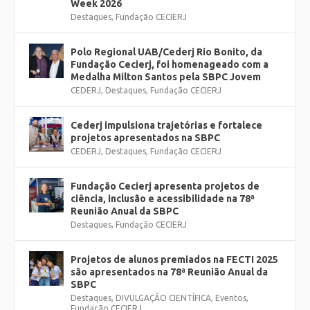
Week 2026
Destaques
,
Fundação CECIERJ
Polo Regional UAB/Cederj Rio Bonito, da
Fundação Cecierj, foi homenageado com a
Medalha Milton Santos pela SBPC Jovem
CEDERJ
,
Destaques
,
Fundação CECIERJ
Cederj impulsiona trajetórias e fortalece
projetos apresentados na SBPC
CEDERJ
,
Destaques
,
Fundação CECIERJ
Fundação Cecierj apresenta projetos de
ciência, inclusão e acessibilidade na 78ª
Reunião Anual da SBPC
Destaques
,
Fundação CECIERJ
Projetos de alunos premiados na FECTI 2025
são apresentados na 78ª Reunião Anual da
SBPC
Destaques
,
DIVULGAÇÃO CIENTÍFICA
,
Eventos
,
Fundação CECIERJ