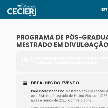
INST
PROGRAMA DE PÓS-GRADUA
MESTRADO EM DIVULGAÇÃO 
16
PROGRAMA DE PÓS-GRADUAÇÃO DA 
14
OUT
CIÊNCIA, TECNOLOGIA E SAÚDE
SET
DETALHES DO EVENTO
Para interessados no
Mestrado em Divulgação da
pelo
Sistema Integrado de Ensino Fiocruz – SIEF
aulas é março de 2025. Confira o
edital
.
Com característica multidisciplinar, o curso te