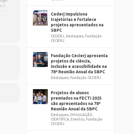
a o
rdim
Cederj impulsiona
ral
trajetórias e fortalece
projetos apresentados na
SBPC
CEDERJ
,
Destaques
,
Fundação
CECIERJ
do-
Fundação Cecierj apresenta
projetos de ciência,
inclusão e acessibilidade na
78ª Reunião Anual da SBPC
Destaques
,
Fundação CECIERJ
Projetos de alunos
premiados na FECTI 2025
são apresentados na 78ª
Reunião Anual da SBPC
Destaques
,
DIVULGAÇÃO
CIENTÍFICA
,
Eventos
,
Fundação
CECIERJ