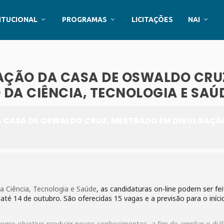
ITUCIONAL
PROGRAMAS
LICITAÇÕES
NAI
ÇÃO DA CASA DE OSWALDO CRU
DA CIÊNCIA, TECNOLOGIA E SAÚ
CASA DE OSWALDO CRUZ, MESTRADO EM DIVULGAÇÃ
 Ciência, Tecnologia e Saúde
, as candidaturas on-line podem ser fei
até 14 de outubro. São oferecidas 15 vagas e a previsão para o iníci
m como objetivo produzir novos conhecimentos, a fim de ampliar o diá