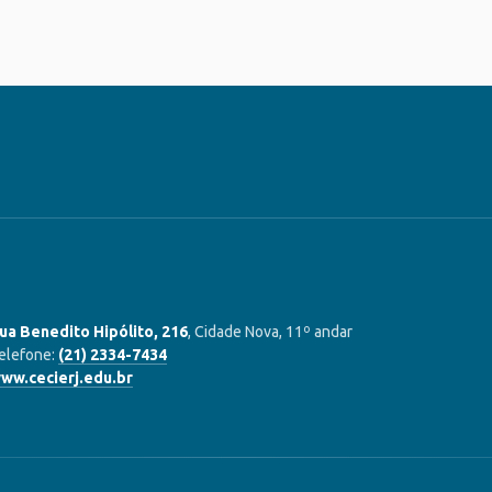
ua Benedito Hipólito, 216
, Cidade Nova, 11º andar
elefone:
(21) 2334-7434
ww.cecierj.edu.br