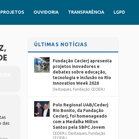
PROJETOS
OUVIDORIA
TRANSPARÊNCIA
LGPD
ÚLTIMAS NOTÍCIAS
Z,
DE
Fundação Cecierj apresenta
projetos inovadores e
debates sobre educação,
O DA
tecnologia e inclusão no Rio
Innovation Week 2026
Destaques
,
Fundação CECIERJ
Polo Regional UAB/Cederj
Rio Bonito, da Fundação
Cecierj, foi homenageado
tas
com a Medalha Milton
o das
Santos pela SBPC Jovem
CEDERJ
,
Destaques
,
Fundação
logo
CECIERJ