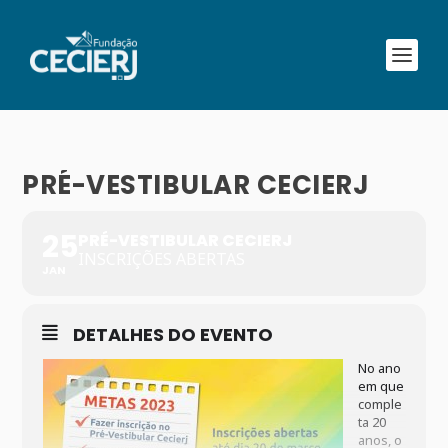
PRÉ-VESTIBULAR CECIERJ
25
PRÉ-VESTIBULAR CECIERJ
INSCRIÇÕES ABERTAS
JAN
DETALHES DO EVENTO
No ano
em que
comple
ta 20
anos, o