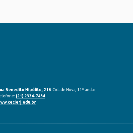
ua Benedito Hipólito, 216
, Cidade Nova, 11º andar
elefone:
(21) 2334-7434
ww.cecierj.edu.br