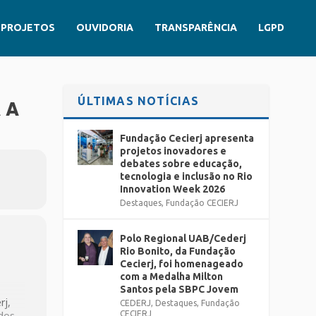
PROJETOS
OUVIDORIA
TRANSPARÊNCIA
LGPD
ÚLTIMAS NOTÍCIAS
 A
Fundação Cecierj apresenta
projetos inovadores e
debates sobre educação,
tecnologia e inclusão no Rio
Innovation Week 2026
Destaques
,
Fundação CECIERJ
Polo Regional UAB/Cederj
Rio Bonito, da Fundação
Cecierj, foi homenageado
com a Medalha Milton
Santos pela SBPC Jovem
rj,
CEDERJ
,
Destaques
,
Fundação
odos
CECIERJ