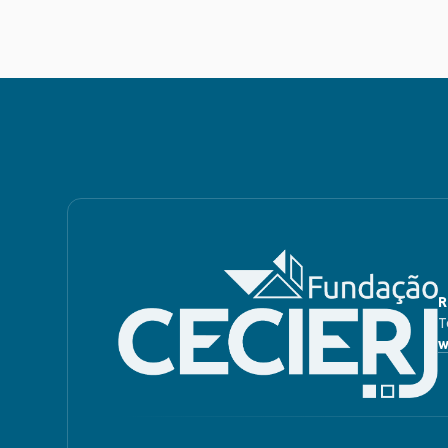
R
T
w