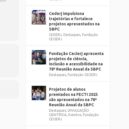
Cederj impulsiona
trajetórias e fortalece
 a
projetos apresentados na
SBPC
CEDERJ
,
Destaques
,
Fundação
CECIERJ
ão
e
Fundação Cecierj apresenta
projetos de ciência,
inclusão e acessibilidade na
78ª Reunião Anual da SBPC
tuita
Destaques
,
Fundação CECIERJ
rova
Projetos de alunos
premiados na FECTI 2025
são apresentados na 78ª
Reunião Anual da SBPC
Destaques
,
DIVULGAÇÃO
CIENTÍFICA
,
Eventos
,
Fundação
CECIERJ