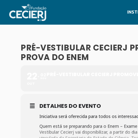
INST
PRÉ-VESTIBULAR CECIERJ 
PROVA DO ENEM
22
PRÉ-VESTIBULAR CECIERJ PROMOV
02
NOV
OUT
DETALHES DO EVENTO
Iniciativa será oferecida para todos os interes
Quem está se preparando para o Enem – Exame Na
Vestibular Cecierj vai disponibilizar, a partir do 
vinculada da Secretaria de Estado de Ciência, Te