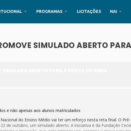
ITUCIONAL
PROGRAMAS
LICITAÇÕES
NAI
PROMOVE SIMULADO ABERTO PARA
E SIMULADO ABERTO PARA A PROVA DO ENEM
sados e não apenas aos alunos matriculados
cional do Ensino Médio vai ter um reforço nesta reta final. O Pré-
dia 22 de outubro, um simulado aberto. A iniciativa é da Fundação Cecie
cnologia e Inovação, que, pela primeira vez, organiza a prova para t