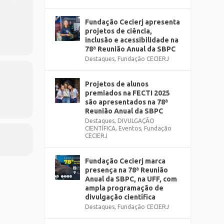
julho
Fundação Cecierj apresenta
o do
projetos de ciência,
inclusão e acessibilidade na
órios
78ª Reunião Anual da SBPC
 e
u por
Destaques
,
Fundação CECIERJ
Projetos de alunos
premiados na FECTI 2025
são apresentados na 78ª
Reunião Anual da SBPC
Destaques
,
DIVULGAÇÃO
CIENTÍFICA
,
Eventos
,
Fundação
CECIERJ
Fundação Cecierj marca
presença na 78ª Reunião
Anual da SBPC, na UFF, com
ampla programação de
divulgação científica
Destaques
,
Fundação CECIERJ