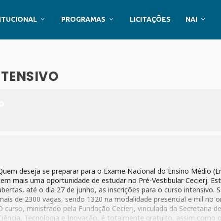
ITUCIONAL
PROGRAMAS
LICITAÇÕES
NAI
NTENSIVO
O
Quem deseja se preparar para o Exame Nacional do Ensino Médio (
tem mais uma oportunidade de estudar no Pré-Vestibular Cecierj. Es
abertas, até o dia 27 de junho, as inscrições para o curso intensivo. 
mais de 2300 vagas, sendo 1320 na modalidade presencial e mil no on
O curso, ministrado pela Fundação Cecierj, vinculada da Secretaria d
Ciência, Tecnologia e Inovação, é totalmente gratuito, assim como 