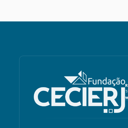
R
T
w