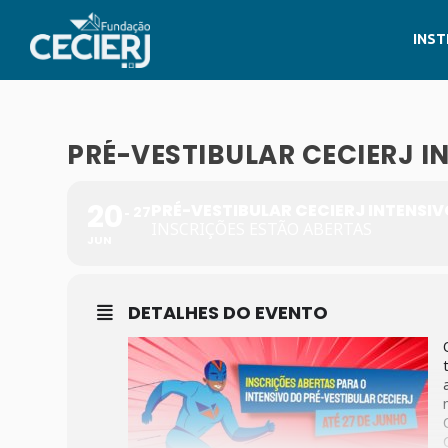
INST
PRÉ-VESTIBULAR CECIERJ I
20
PRÉ-VESTIBULAR CECIERJ INTENSIV
27
INSCRIÇÕES ESTÃO ABERTAS
JUN
DETALHES DO EVENTO