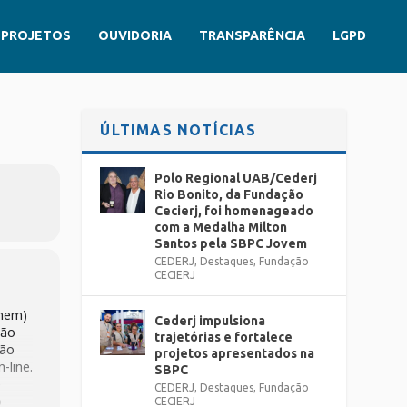
PROJETOS
OUVIDORIA
TRANSPARÊNCIA
LGPD
ÚLTIMAS NOTÍCIAS
Polo Regional UAB/Cederj
Rio Bonito, da Fundação
Cecierj, foi homenageado
com a Medalha Milton
Santos pela SBPC Jovem
CEDERJ
,
Destaques
,
Fundação
CECIERJ
Enem)
Cederj impulsiona
tão
trajetórias e fortalece
São
projetos apresentados na
-line.
SBPC
e
CEDERJ
,
Destaques
,
Fundação
o
CECIERJ