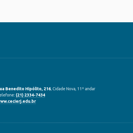
ua Benedito Hipólito, 216
, Cidade Nova, 11º andar
elefone:
(21) 2334-7434
ww.cecierj.edu.br