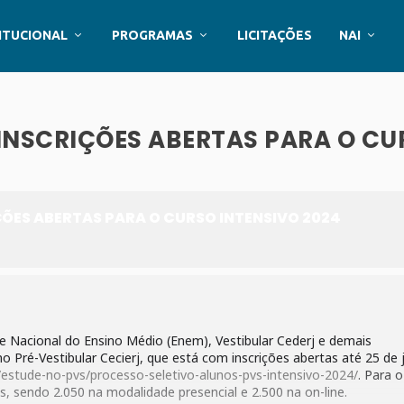
ITUCIONAL
PROGRAMAS
LICITAÇÕES
NAI
 INSCRIÇÕES ABERTAS PARA O C
ÇÕES ABERTAS PARA O CURSO INTENSIVO 2024
e Nacional do Ensino Médio (Enem), Vestibular Cederj e demais
o Pré-Vestibular Cecierj, que está com inscrições abertas até 25 de
l/estude-no-pvs/processo-seletivo-alunos-pvs-intensivo-2024/
. Para o
, sendo 2.050 na modalidade presencial e 2.500 na on-line.