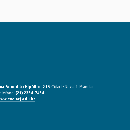
ua Benedito Hipólito, 216
, Cidade Nova, 11º andar
elefone:
(21) 2334-7434
ww.cecierj.edu.br