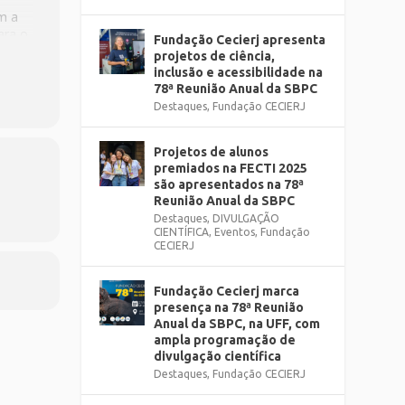
m a
ara o
Fundação Cecierj apresenta
e
projetos de ciência,
inclusão e acessibilidade na
78ª Reunião Anual da SBPC
ão da
Destaques
,
Fundação CECIERJ
um
 dos
Projetos de alunos
premiados na FECTI 2025
são apresentados na 78ª
Reunião Anual da SBPC
o ano
Destaques
,
DIVULGAÇÃO
CIENTÍFICA
,
Eventos
,
Fundação
ipar.
CECIERJ
s-
Fundação Cecierj marca
presença na 78ª Reunião
Anual da SBPC, na UFF, com
rista
ampla programação de
s
divulgação científica
ina
Destaques
,
Fundação CECIERJ
24/
.