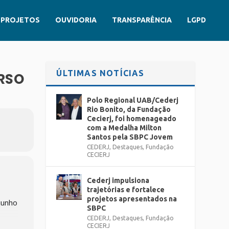
PROJETOS
OUVIDORIA
TRANSPARÊNCIA
LGPD
ÚLTIMAS NOTÍCIAS
URSO
Polo Regional UAB/Cederj
Rio Bonito, da Fundação
Cecierj, foi homenageado
com a Medalha Milton
Santos pela SBPC Jovem
CEDERJ
,
Destaques
,
Fundação
CECIERJ
Cederj impulsiona
trajetórias e fortalece
projetos apresentados na
 junho
SBPC
CEDERJ
,
Destaques
,
Fundação
CECIERJ