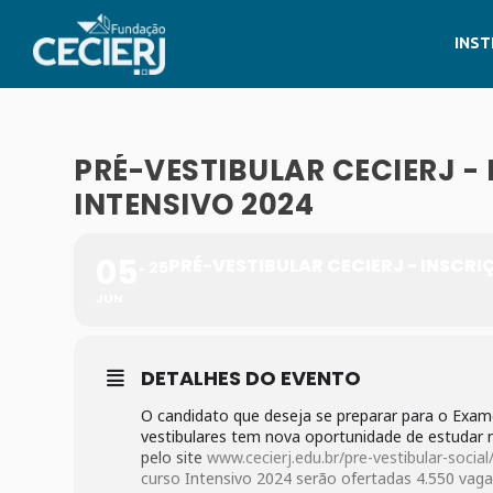
INST
PRÉ-VESTIBULAR CECIERJ -
INTENSIVO 2024
05
PRÉ-VESTIBULAR CECIERJ - INSCRI
25
JUN
DETALHES DO EVENTO
O candidato que deseja se preparar para o Exam
vestibulares tem nova oportunidade de estudar n
pelo site
www.cecierj.edu.br/pre-vestibular-socia
curso Intensivo 2024 serão ofertadas 4.550 vagas