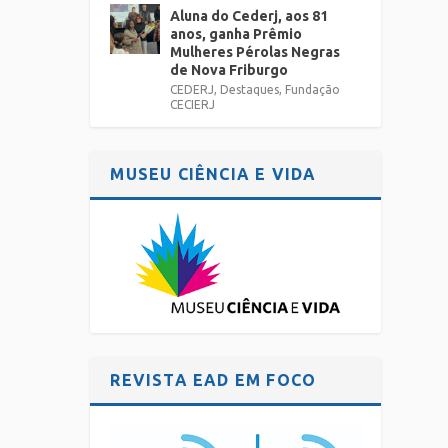
Aluna do Cederj, aos 81
anos, ganha Prêmio
1º de
Mulheres Pérolas Negras
o dia
de Nova Friburgo
e
CEDERJ
,
Destaques
,
Fundação
CECIERJ
MUSEU CIÊNCIA E VIDA
a
REVISTA EAD EM FOCO