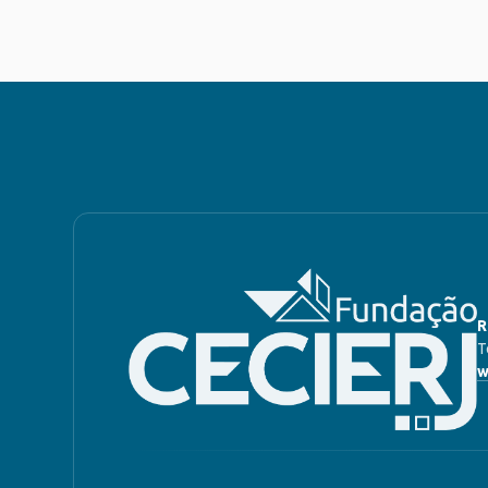
R
T
w