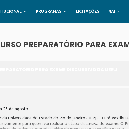
ITUCIONAL
PROGRAMAS
LICITAÇÕES
NAI
 CURSO PREPARATÓRIO PARA EXA
PREPARATÓRIO PARA EXAME DISCURSIVO DA UERJ
ia 25 de agosto
 da Universidade do Estado do Rio de Janeiro (UERJ). O Pré-Vestibula
lusivamente para quem vai realizar a etapa discursiva do exame. O P
rsivas de todas as matérias, além de preparação específica para a