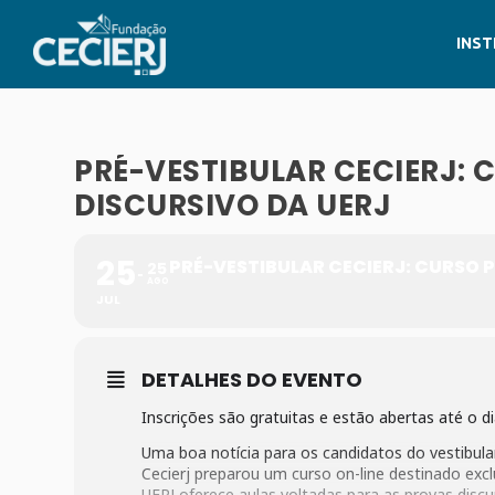
INST
PRÉ-VESTIBULAR CECIERJ:
DISCURSIVO DA UERJ
25
PRÉ-VESTIBULAR CECIERJ: CURSO 
25
AGO
JUL
DETALHES DO EVENTO
Inscrições são gratuitas e estão abertas até o d
Uma boa notícia para os candidatos do vestibular
Cecierj preparou um curso on-line destinado exc
UERJ oferece aulas voltadas para as provas discu