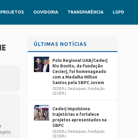
PROJETOS
OUVIDORIA
TRANSPARÊNCIA
LGPD
ÚLTIMAS NOTÍCIAS
ME
Polo Regional UAB/Cederj
Rio Bonito, da Fundação
Cecierj, foi homenageado
com a Medalha Milton
Santos pela SBPC Jovem
CEDERJ
,
Destaques
,
Fundação
CECIERJ
Cederj impulsiona
trajetórias e fortalece
projetos apresentados na
SBPC
r
rojeto
CEDERJ
,
Destaques
,
Fundação
CECIERJ