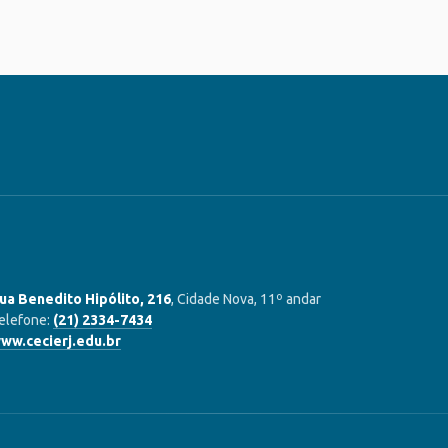
ua Benedito Hipólito, 216
, Cidade Nova, 11º andar
elefone:
(21) 2334-7434
ww.cecierj.edu.br