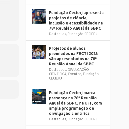
Fundação Cecierj apresenta
projetos de ciência,
a
inclusão e acessibilidade na
78ª Reunião Anual da SBPC
Destaques
,
Fundação CECIERJ
Projetos de alunos
premiados na FECTI 2025
são apresentados na 78ª
Reunião Anual da SBPC
Destaques
,
DIVULGAÇÃO
CIENTÍFICA
,
Eventos
,
Fundação
CECIERJ
Fundação Cecierj marca
presença na 78ª Reunião
Anual da SBPC, na UFF, com
ampla programação de
divulgação científica
Destaques
,
Fundação CECIERJ