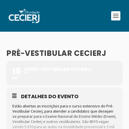
PRÉ-VESTIBULAR CECIERJ
18
PRÉ-VESTIBULAR CECIERJ
28
FEV
DEZ
DETALHES DO EVENTO
Estão abertas as inscrições para o curso extensivo do Pré-
Vestibular Cecierj, para atender a candidatos que desejam
se preparar para o Exame Nacional do Ensino Médio (Enem),
Vestibular Cederj e outros vestibulares. São 8610 vagas
sendo 5.610 para as aulas na modalidade presencial e 3 mil