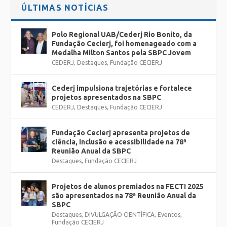
ÚLTIMAS NOTÍCIAS
Polo Regional UAB/Cederj Rio Bonito, da
Fundação Cecierj, foi homenageado com a
Medalha Milton Santos pela SBPC Jovem
CEDERJ
,
Destaques
,
Fundação CECIERJ
Cederj impulsiona trajetórias e fortalece
projetos apresentados na SBPC
CEDERJ
,
Destaques
,
Fundação CECIERJ
Fundação Cecierj apresenta projetos de
ciência, inclusão e acessibilidade na 78ª
Reunião Anual da SBPC
Destaques
,
Fundação CECIERJ
Projetos de alunos premiados na FECTI 2025
são apresentados na 78ª Reunião Anual da
SBPC
Destaques
,
DIVULGAÇÃO CIENTÍFICA
,
Eventos
,
Fundação CECIERJ