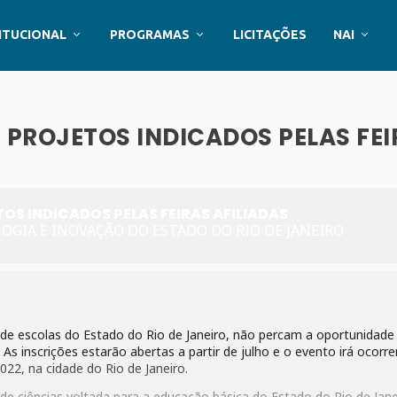
ITUCIONAL
PROGRAMAS
LICITAÇÕES
NAI
 PROJETOS INDICADOS PELAS FEI
OS INDICADOS PELAS FEIRAS AFILIADAS
OLOGIA E INOVAÇÃO DO ESTADO DO RIO DE JANEIRO
de escolas do Estado do Rio de Janeiro, não percam a oportunidade
. As inscrições estarão abertas a partir de julho e o evento irá ocorre
022, na cidade do Rio de Janeiro.
 de ciências voltada para a educação básica do Estado do Rio de Jane