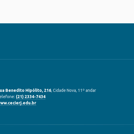
ua Benedito Hipólito, 216
, Cidade Nova, 11º andar
elefone:
(21) 2334-7434
ww.cecierj.edu.br