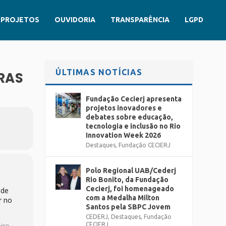
PROJETOS
OUVIDORIA
TRANSPARÊNCIA
LGPD
ÚLTIMAS NOTÍCIAS
RAS
Fundação Cecierj apresenta
projetos inovadores e
debates sobre educação,
tecnologia e inclusão no Rio
Innovation Week 2026
Destaques
,
Fundação CECIERJ
Polo Regional UAB/Cederj
Rio Bonito, da Fundação
Cecierj, foi homenageado
 de
com a Medalha Milton
r no
Santos pela SBPC Jovem
CEDERJ
,
Destaques
,
Fundação
iro.
CECIERJ