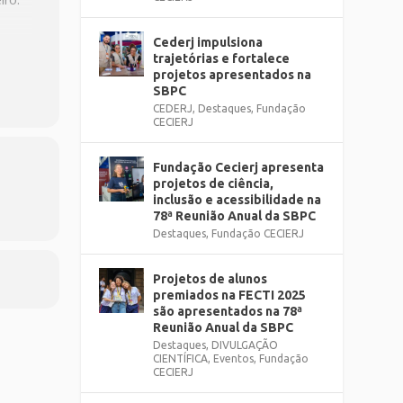
Cederj impulsiona
trajetórias e fortalece
projetos apresentados na
SBPC
CEDERJ
,
Destaques
,
Fundação
CECIERJ
Fundação Cecierj apresenta
projetos de ciência,
inclusão e acessibilidade na
78ª Reunião Anual da SBPC
Destaques
,
Fundação CECIERJ
Projetos de alunos
premiados na FECTI 2025
são apresentados na 78ª
Reunião Anual da SBPC
Destaques
,
DIVULGAÇÃO
CIENTÍFICA
,
Eventos
,
Fundação
CECIERJ