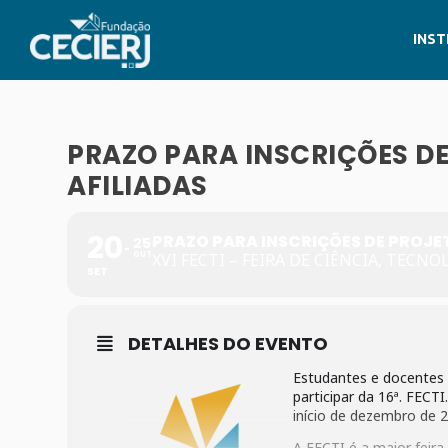
INST
PRAZO PARA INSCRIÇÕES DE
AFILIADAS
20
PRAZO PARA INSCRIÇÕES DE PROJET
25
OUT
XVI FECTI – FEIRA DE CIÊNCIA, TECN
SET
DETALHES DO EVENTO
Estudantes e docentes 
participar da 16ª. FECTI
início de dezembro de 2
A FECTI é a maior feira