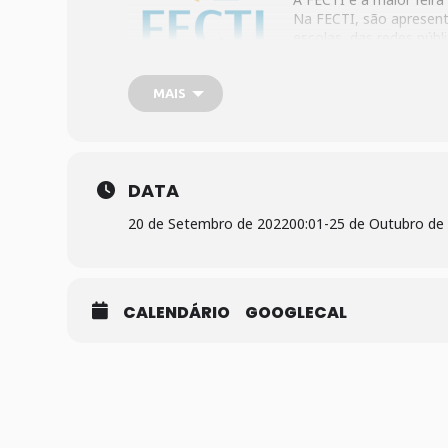
Na FECTI, são apresent
escolas, das redes públ
Mais informações:
ht
MAIS
DATA
20 de Setembro de 2022
00:01
-
25 de Outubro de
CALENDÁRIO
GOOGLECAL