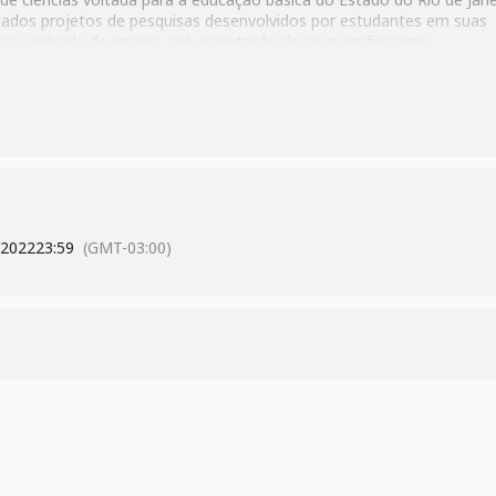
ados projetos de pesquisas desenvolvidos por estudantes em suas
ica e privada de ensino, sob orientação de seus professores.
tps://www.cecierj.edu.br/divulgacao-cientifica/fecti/
 2022
23:59
(GMT-03:00)