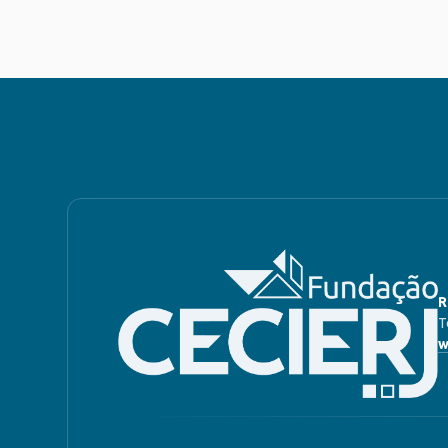
R
T
w