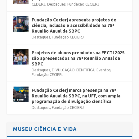
CEDERJ
,
Destaques
,
Fundação CECIERJ
Fundação Cecierj apresenta projetos de
ciência, inclusão e acessibilidade na 78ª
Reunião Anual da SBPC
Destaques
,
Fundação CECIERJ
Projetos de alunos premiados na FECTI 2025
são apresentados na 78ª Reunião Anual da
SBPC
Destaques
,
DIVULGAÇÃO CIENTÍFICA
,
Eventos
,
Fundação CECIERJ
Fundação Cecierj marca presença na 78ª
Reunião Anual da SBPC, na UFF, com ampla
programação de divulgação científica
Destaques
,
Fundação CECIERJ
MUSEU CIÊNCIA E VIDA