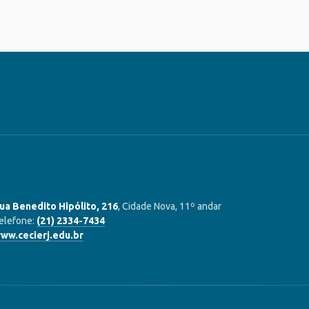
ua Benedito Hipólito, 216
, Cidade Nova, 11º andar
elefone:
(21) 2334-7434
ww.cecierj.edu.br