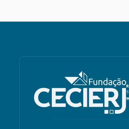
R
T
w