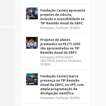
Fundação Cecierj apresenta
projetos de ciência,
inclusão e acessibilidade na
78ª Reunião Anual da SBPC
Destaques
,
Fundação CECIERJ
Projetos de alunos
premiados na FECTI 2025
são apresentados na 78ª
Reunião Anual da SBPC
Destaques
,
DIVULGAÇÃO
CIENTÍFICA
,
Eventos
,
Fundação
CECIERJ
Fundação Cecierj marca
presença na 78ª Reunião
Anual da SBPC, na UFF, com
ampla programação de
divulgação científica
Destaques
,
Fundação CECIERJ