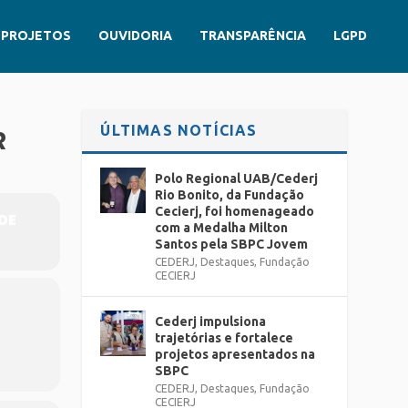
PROJETOS
OUVIDORIA
TRANSPARÊNCIA
LGPD
ÚLTIMAS NOTÍCIAS
R
Polo Regional UAB/Cederj
Rio Bonito, da Fundação
Cecierj, foi homenageado
DE
com a Medalha Milton
Santos pela SBPC Jovem
CEDERJ
,
Destaques
,
Fundação
CECIERJ
Cederj impulsiona
trajetórias e fortalece
projetos apresentados na
SBPC
CEDERJ
,
Destaques
,
Fundação
CECIERJ