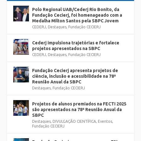
Polo Regional UAB/Cederj Rio Bonito, da
Fundação Cecierj, foi homenageado com a
Medalha Milton Santos pela SBPC Jovem
CEDERJ
,
Destaques
,
Fundação CECIERJ
Cederj impulsiona trajetórias e fortalece
projetos apresentados na SBPC
CEDERJ
,
Destaques
,
Fundação CECIERJ
Fundação Cecierj apresenta projetos de
ciência, inclusão e acessibilidade na 78ª
Reunião Anual da SBPC
Destaques
,
Fundação CECIERJ
Projetos de alunos premiados na FECTI 2025
são apresentados na 78ª Reunião Anual da
SBPC
Destaques
,
DIVULGAÇÃO CIENTÍFICA
,
Eventos
,
Fundação CECIERJ