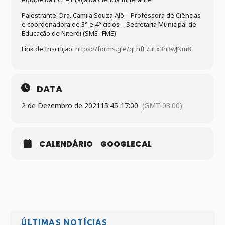
Palestrante: Dra. Camila Souza Alô – Professora de Ciências
e coordenadora de 3° e 4° ciclos – Secretaria Municipal de
Educação de Niterói (SME -FME)
Link de Inscrição:
https://forms.gle/qFhfL7uFx3h3wJNm8
DATA
2 de Dezembro de 2021
15:45
-
17:00
(GMT-03:00)
CALENDÁRIO
GOOGLECAL
ÚLTIMAS NOTÍCIAS