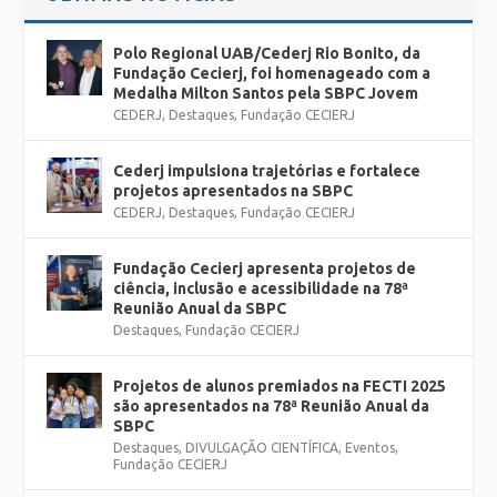
Polo Regional UAB/Cederj Rio Bonito, da
Fundação Cecierj, foi homenageado com a
Medalha Milton Santos pela SBPC Jovem
CEDERJ
,
Destaques
,
Fundação CECIERJ
Cederj impulsiona trajetórias e fortalece
projetos apresentados na SBPC
CEDERJ
,
Destaques
,
Fundação CECIERJ
Fundação Cecierj apresenta projetos de
ciência, inclusão e acessibilidade na 78ª
Reunião Anual da SBPC
Destaques
,
Fundação CECIERJ
Projetos de alunos premiados na FECTI 2025
são apresentados na 78ª Reunião Anual da
SBPC
Destaques
,
DIVULGAÇÃO CIENTÍFICA
,
Eventos
,
Fundação CECIERJ