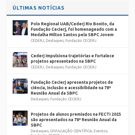
ÚLTIMAS NOTÍCIAS
Polo Regional UAB/Cederj Rio Bonito, da
Fundação Cecierj, foi homenageado com a
Medalha Milton Santos pela SBPC Jovem
CEDERJ
,
Destaques
,
Fundação CECIERJ
Cederj impulsiona trajetórias e fortalece
projetos apresentados na SBPC
CEDERJ
,
Destaques
,
Fundação CECIERJ
Fundação Cecierj apresenta projetos de
ciência, inclusão e acessibilidade na 78ª
Reunião Anual da SBPC
Destaques
,
Fundação CECIERJ
Projetos de alunos premiados na FECTI 2025
são apresentados na 78ª Reunião Anual da
SBPC
Destaques
,
DIVULGAÇÃO CIENTÍFICA
,
Eventos
,