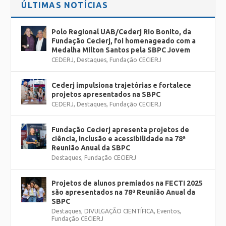
ÚLTIMAS NOTÍCIAS
Faixa etária: a partir de 6 anos
Lotação: 30 pessoas
Polo Regional UAB/Cederj Rio Bonito, da
Fundação Cecierj, foi homenageado com a
Medalha Milton Santos pela SBPC Jovem
CEDERJ
,
Destaques
,
Fundação CECIERJ
Cederj impulsiona trajetórias e fortalece
projetos apresentados na SBPC
CEDERJ
,
Destaques
,
Fundação CECIERJ
Fundação Cecierj apresenta projetos de
ciência, inclusão e acessibilidade na 78ª
Reunião Anual da SBPC
Destaques
,
Fundação CECIERJ
Projetos de alunos premiados na FECTI 2025
são apresentados na 78ª Reunião Anual da
SBPC
Destaques
,
DIVULGAÇÃO CIENTÍFICA
,
Eventos
,
Fundação CECIERJ