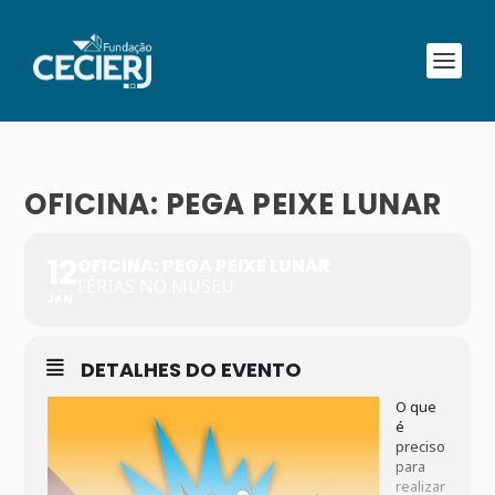
OFICINA: PEGA PEIXE LUNAR
12
OFICINA: PEGA PEIXE LUNAR
FÉRIAS NO MUSEU
JAN
DETALHES DO EVENTO
O que
é
preciso
para
realizar