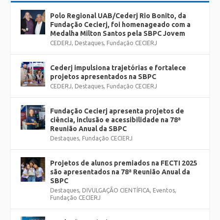
Faixa etária: 8 a 12 anos.
Polo Regional UAB/Cederj Rio Bonito, da
Fundação Cecierj, foi homenageado com a
Duração: aproximadamente 1 hora.
Medalha Milton Santos pela SBPC Jovem
Lotação: 30 pessoas
CEDERJ
,
Destaques
,
Fundação CECIERJ
Cederj impulsiona trajetórias e fortalece
projetos apresentados na SBPC
CEDERJ
,
Destaques
,
Fundação CECIERJ
Fundação Cecierj apresenta projetos de
ciência, inclusão e acessibilidade na 78ª
Reunião Anual da SBPC
Destaques
,
Fundação CECIERJ
Projetos de alunos premiados na FECTI 2025
são apresentados na 78ª Reunião Anual da
SBPC
Destaques
,
DIVULGAÇÃO CIENTÍFICA
,
Eventos
,
Fundação CECIERJ