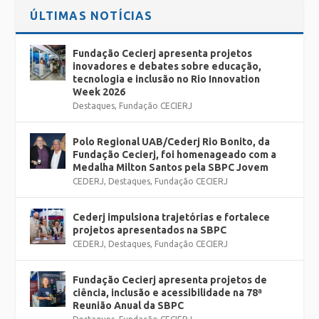
ÚLTIMAS NOTÍCIAS
Fundação Cecierj apresenta projetos
inovadores e debates sobre educação,
tecnologia e inclusão no Rio Innovation
Week 2026
Destaques
,
Fundação CECIERJ
Polo Regional UAB/Cederj Rio Bonito, da
Fundação Cecierj, foi homenageado com a
Medalha Milton Santos pela SBPC Jovem
CEDERJ
,
Destaques
,
Fundação CECIERJ
Cederj impulsiona trajetórias e fortalece
projetos apresentados na SBPC
CEDERJ
,
Destaques
,
Fundação CECIERJ
Fundação Cecierj apresenta projetos de
ciência, inclusão e acessibilidade na 78ª
Reunião Anual da SBPC