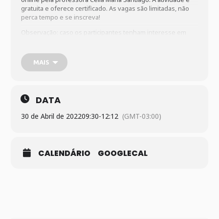
gratuita e oferece certificado. As vagas são limitadas, não
perca tempo e se inscreva!
Observação:
caso os participantes tenham interesse em
reproduzir a ETA, devem dispor dos itens que estarão
descritos no material no link de inscrição.
MAIS
Link para inscrição:
https://forms.gle/8ekojqkCBU5A7U2w5
DATA
30 de Abril de 2022
09:30
-
12:12
(GMT-03:00)
CALENDÁRIO
GOOGLECAL