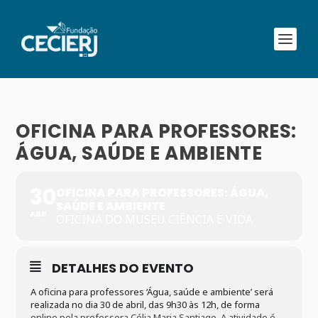
OFICINA PARA PROFESSORES:
ÁGUA, SAÚDE E AMBIENTE
30
OFICINA PARA PROFESSORES: ÁGUA,
SAÚDE E AMBIENTE
ABR
OFICINA DO MUSEU CIÊNCIA E VIDA
DETALHES DO EVENTO
A oficina para professores ‘
Água, saúde e ambiente’
será
realizada no dia 30 de abril, das 9h30 às 12h, de forma
online pela professora Célia Maria Santiago. A atividade é