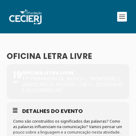
OFICINA LETRA LIVRE
19
OFICINA LETRA LIVRE
17ª PRIMAVERA DE MUSEU | “MEMÓRIAS E
SET
DEMOCRACIA: PESSOAS LGBT+, INDÍGENAS
E QUILOMBOLAS”
DETALHES DO EVENTO
Como são construídos os significados das palavras? Como
as palavras influenciam na comunicação? Vamos pensar um
pouco sobre a linguagem e a comunicação nesta atividade.