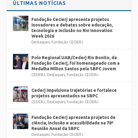
ÚLTIMAS NOTÍCIAS
Fundação Cecierj apresenta projetos
inovadores e debates sobre educação,
tecnologia e inclusão no Rio Innovation
Week 2026
Destaques
,
Fundação CECIERJ
Polo Regional UAB/Cederj Rio Bonito, da
Fundação Cecierj, foi homenageado com a
Medalha Milton Santos pela SBPC Jovem
CEDERJ
,
Destaques
,
Fundação CECIERJ
Cederj impulsiona trajetórias e fortalece
projetos apresentados na SBPC
CEDERJ
,
Destaques
,
Fundação CECIERJ
Fundação Cecierj apresenta projetos de
ciência, inclusão e acessibilidade na 78ª
Reunião Anual da SBPC
Destaques
,
Fundação CECIERJ