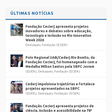
Sessão 2: 15h30min
ÚLTIMAS NOTÍCIAS
Faixa etária: a partir de 6 anos
Lotação: 30 pessoas
Fundação Cecierj apresenta projetos
inovadores e debates sobre educação,
tecnologia e inclusão no Rio Innovation
Week 2026
Destaques
,
Fundação CECIERJ
Polo Regional UAB/Cederj Rio Bonito, da
Fundação Cecierj, foi homenageado com a
Medalha Milton Santos pela SBPC Jovem
CEDERJ
,
Destaques
,
Fundação CECIERJ
Cederj impulsiona trajetórias e fortalece
projetos apresentados na SBPC
CEDERJ
,
Destaques
,
Fundação CECIERJ
Fundação Cecierj apresenta projetos de
ciência, inclusão e acessibilidade na 78ª